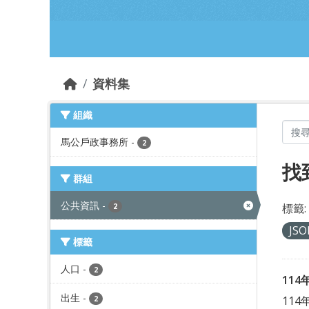
跳到主要內容部分
資料集
組織
馬公戶政事務所
-
2
找
群組
公共資訊
-
標籤:
2
JS
標籤
人口
-
2
11
出生
-
11
2