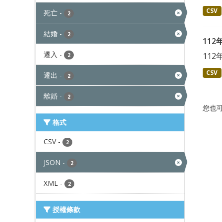
CSV
死亡
-
2
結婚
-
2
11
遷入
-
11
2
CSV
遷出
-
2
離婚
-
2
您也
格式
CSV
-
2
JSON
-
2
XML
-
2
授權條款