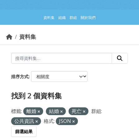
跳到主要內容部分
資料集
組織
群組
關於我們
資料集
排序方式
找到 2 個資料集
標籤:
離婚
結婚
死亡
群組:
公共資訊
格式:
JSON
篩選結果