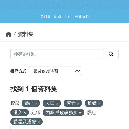
跳到主要內容部分
資料集
組織
群組
關於我們
資料集
排序方式
找到 1 個資料集
標籤:
遷出
人口
死亡
離婚
遷入
組織:
西嶼戶政事務所
群組:
購屋及遷徙