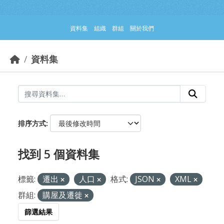
跳到主要內容部分
資料集
組織
群組
關於我們
資料集
排序方式
找到 5 個資料集
標籤:
遷出
人口
格式:
JSON
XML
群組:
購屋及遷徙
篩選結果