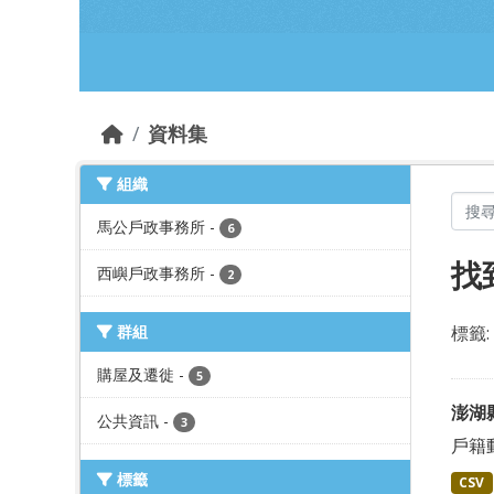
跳到主要內容部分
資料集
組織
馬公戶政事務所
-
6
找
西嶼戶政事務所
-
2
群組
標籤:
購屋及遷徙
-
5
澎湖
公共資訊
-
3
戶籍
標籤
CSV