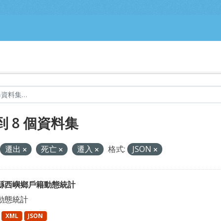
到 8 個資料集
遷出
死亡
遷入
格式:
JSON
縣西嶼鄉戶籍動態統計
動態統計
XML
JSON