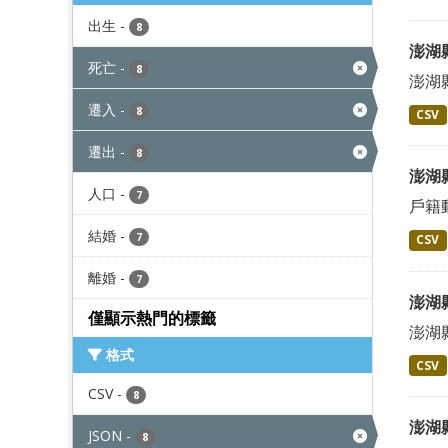
出生
-
8
澎湖
死亡
-
8
澎湖
遷入
-
8
CSV
遷出
-
8
澎湖
人口
-
7
戶籍
結婚
-
7
CSV
離婚
-
7
澎湖
僅顯示熱門的標籤
澎湖
格式
CSV
CSV
-
8
澎湖
JSON
-
8