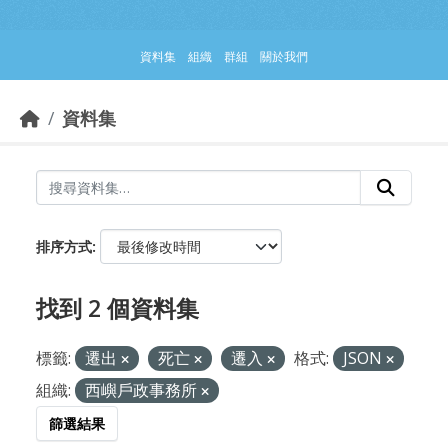
跳到主要內容部分
資料集
組織
群組
關於我們
資料集
排序方式
找到 2 個資料集
標籤:
遷出
死亡
遷入
格式:
JSON
組織:
西嶼戶政事務所
篩選結果