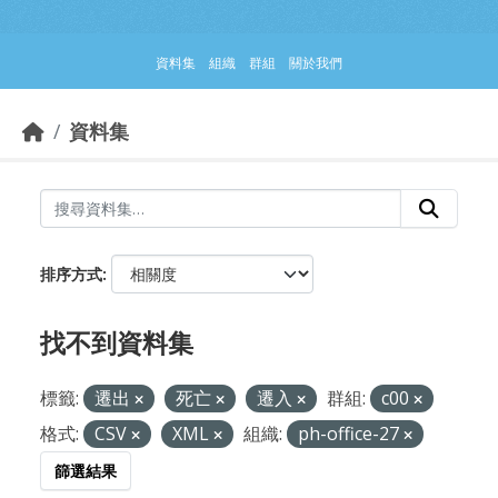
跳到主要內容部分
資料集
組織
群組
關於我們
資料集
排序方式
找不到資料集
標籤:
遷出
死亡
遷入
群組:
c00
格式:
CSV
XML
組織:
ph-office-27
篩選結果