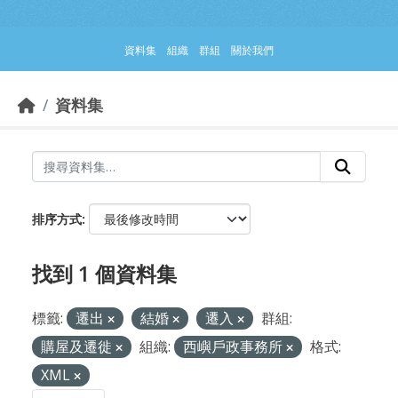
跳到主要內容部分
資料集
組織
群組
關於我們
資料集
排序方式
找到 1 個資料集
標籤:
遷出
結婚
遷入
群組:
購屋及遷徙
組織:
西嶼戶政事務所
格式:
XML