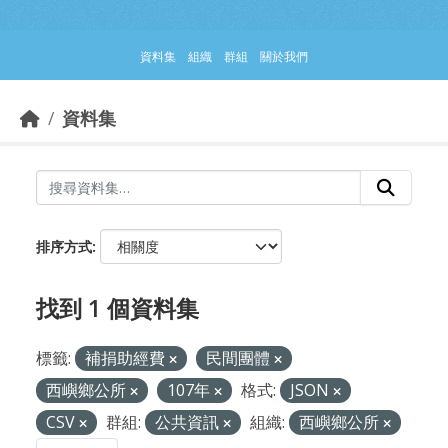
跳到主要內容部分
資料集
組織
群組
關於我們
資料集
排序方式
找到 1 個資料集
標籤:
補捐助經費
民間團體
西嶼鄉公所
107年
格式:
JSON
CSV
群組:
公共資訊
組織:
西嶼鄉公所