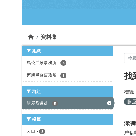
跳到主要內容部分
資料集
組織
馬公戶政事務所
-
4
找
西嶼戶政事務所
-
1
群組
標籤:
購
購屋及遷徙
-
5
標籤
澎湖
人口
-
戶籍
5