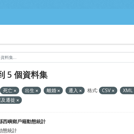
到 5 個資料集
死亡
出生
離婚
遷入
格式:
CSV
XML
屋及遷徙
縣西嶼鄉戶籍動態統計
動態統計