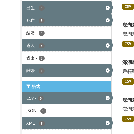
CSV
出生
-
5
死亡
-
5
澎湖
結婚
-
澎湖
5
CSV
遷入
-
5
遷出
-
5
澎湖
離婚
-
戶籍
5
CSV
格式
CSV
-
5
澎湖
澎湖
JSON
-
5
CSV
XML
-
5