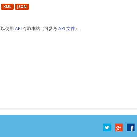
XML
JSON
可以使用
API
存取本站（可參考
API 文件
）。
2號