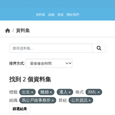
跳到主要內容部分
資料集
組織
群組
關於我們
資料集
排序方式
找到 2 個資料集
標籤:
出生
離婚
遷入
格式:
XML
組織:
馬公戶政事務所
群組:
公共資訊
篩選結果