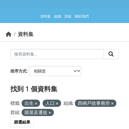
跳到主要內容部分
資料集
組織
群組
關於我們
資料集
排序方式
找到 1 個資料集
標籤:
出生
人口
組織:
西嶼戶政事務所
群組:
購屋及遷徙
篩選結果