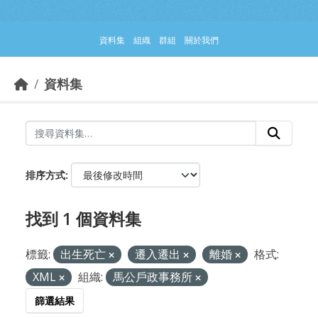
跳到主要內容部分
資料集
組織
群組
關於我們
資料集
排序方式
找到 1 個資料集
標籤:
出生死亡
遷入遷出
離婚
格式:
XML
組織:
馬公戶政事務所
篩選結果