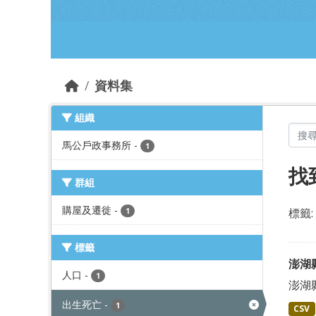
跳到主要內容部分
資料集
組織
馬公戶政事務所
-
1
找
群組
購屋及遷徙
-
標籤:
1
標籤
澎湖
人口
-
1
澎湖
出生死亡
-
1
CSV