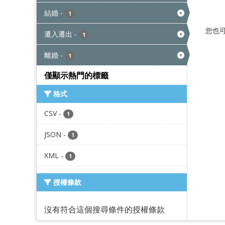
結婚
-
1
您也
遷入遷出
-
1
離婚
-
1
僅顯示熱門的標籤
格式
CSV
-
1
JSON
-
1
XML
-
1
授權條款
沒有符合這個搜尋條件的授權條款