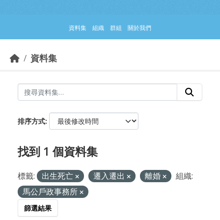
跳到主要內容部分
資料集
組織
群組
關於我們
資料集
排序方式
找到 1 個資料集
標籤:
出生死亡
遷入遷出
離婚
組織:
馬公戶政事務所
篩選結果