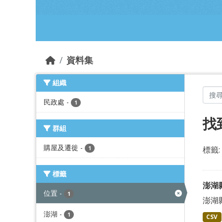
跳到主要內容部分
資料集
組織
民政處
-
1
找
群組
購屋及遷徙
-
標籤:
1
標籤
澎湖
位置
-
1
澎湖
澎湖
-
1
CSV