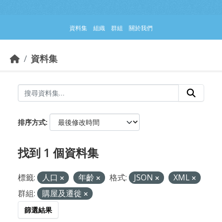
跳到主要內容部分
資料集
組織
群組
關於我們
資料集
排序方式
找到 1 個資料集
標籤:
人口
年齡
格式:
JSON
XML
群組:
購屋及遷徙
篩選結果