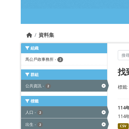
跳到主要內容部分
資料集
組織
馬公戶政事務所
-
2
找
群組
公共資訊
-
標籤:
2
標籤
11
人口
-
2
11
出生
-
2
CSV