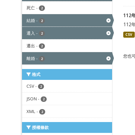
死亡
-
2
11
結婚
-
2
11
遷入
-
2
CSV
遷出
-
2
您也
離婚
-
2
格式
CSV
-
2
JSON
-
2
XML
-
2
授權條款