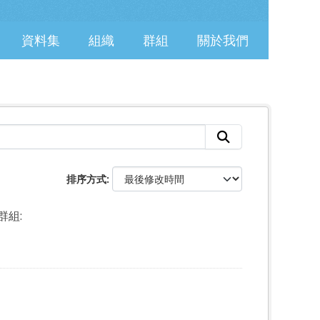
資料集
組織
群組
關於我們
排序方式
群組: