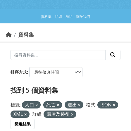
跳到主要內容部分
資料集
組織
群組
關於我們
資料集
排序方式
找到 5 個資料集
標籤:
人口
死亡
遷出
格式:
JSON
XML
群組:
購屋及遷徙
篩選結果