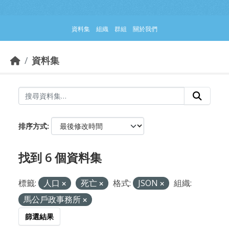
跳到主要內容部分
資料集
組織
群組
關於我們
資料集
排序方式
找到 6 個資料集
標籤:
人口
死亡
格式:
JSON
組織:
馬公戶政事務所
篩選結果