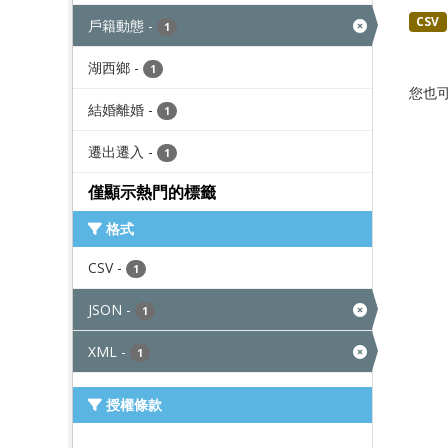
CSV
戶籍動態
-
1
湖西鄉
-
1
您也
結婚離婚
-
1
遷出遷入
-
1
僅顯示熱門的標籤
格式
CSV
-
1
JSON
-
1
XML
-
1
授權條款