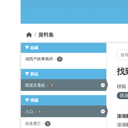
跳到主要內容部分
資料集
組織
湖西戶政事務所
-
1
找
群組
購屋及遷徙
-
標籤:
1
購
標籤
人口
-
1
澎湖
出生死亡
-
澎湖
1