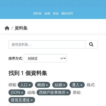
跳到主要內容部分
資料集
組織
群組
關於我們
資料集
排序方式
找到 1 個資料集
標籤:
人口
離婚
結婚
遷入
格式:
JSON
組織:
西嶼戶政事務所
群組:
購屋及遷徙