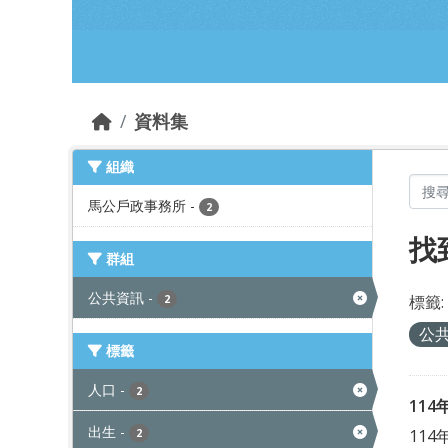
跳到主要內容部分
資料集
組織
馬公戶政事務所
-
2
找
群組
公共資訊
-
標籤:
2
公
標籤
人口
-
2
11
出生
-
11
2