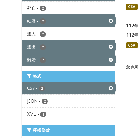
CSV
死亡
-
2
結婚
-
2
11
遷入
-
11
2
CSV
遷出
-
2
離婚
-
2
您也
格式
CSV
-
2
JSON
-
2
XML
-
2
授權條款