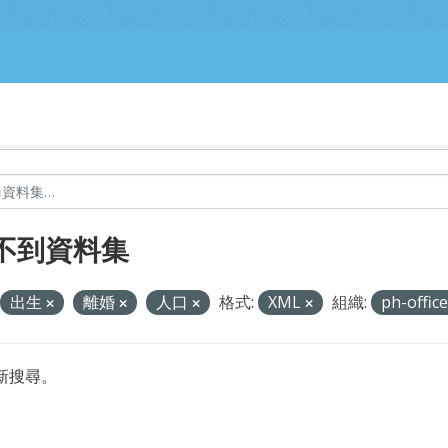
不到資料集
出生
離婚
人口
格式:
XML
組織:
ph-offic
新搜尋。