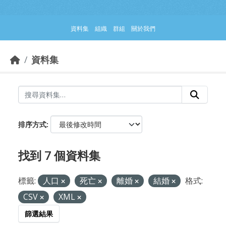
跳到主要內容部分
資料集
組織
群組
關於我們
資料集
排序方式
找到 7 個資料集
標籤:
人口
死亡
離婚
結婚
格式:
CSV
XML
篩選結果