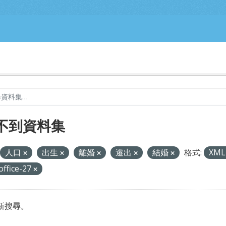
不到資料集
人口
出生
離婚
遷出
結婚
格式:
XM
office-27
新搜尋。