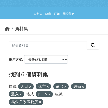
跳到主要內容部分
資料集
組織
群組
關於我們
資料集
排序方式
找到 6 個資料集
標籤:
人口
死亡
遷出
結婚
遷入
格式:
JSON
組織:
馬公戶政事務所