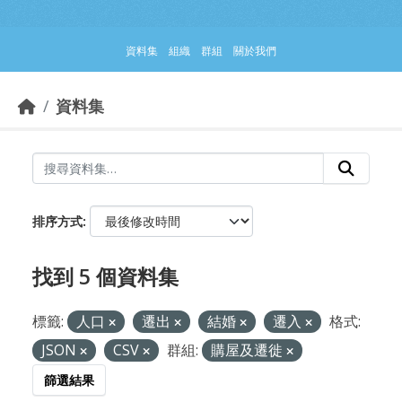
跳到主要內容部分
資料集
組織
群組
關於我們
資料集
排序方式
找到 5 個資料集
標籤:
人口
遷出
結婚
遷入
格式:
JSON
CSV
群組:
購屋及遷徙
篩選結果