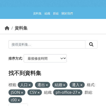
跳到主要內容部分
資料集
組織
群組
關於我們
資料集
排序方式
找不到資料集
標籤:
人口
遷出
結婚
遷入
格式:
JSON
CSV
組織:
ph-office-27
群組:
c00