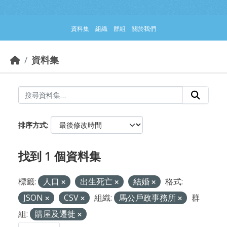
跳到主要內容部分
資料集
組織
群組
關於我們
資料集
排序方式
找到 1 個資料集
標籤:
人口
出生死亡
結婚
格式:
JSON
CSV
組織:
馬公戶政事務所
群
組:
購屋及遷徙