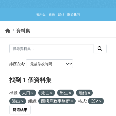
跳到主要內容部分
資料集
組織
群組
關於我們
資料集
排序方式
找到 1 個資料集
標籤:
人口
死亡
出生
離婚
遷出
組織:
西嶼戶政事務所
格式:
CSV
篩選結果