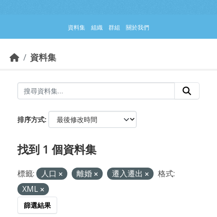
跳到主要內容部分
資料集
組織
群組
關於我們
資料集
排序方式
找到 1 個資料集
標籤:
人口
離婚
遷入遷出
格式:
XML
篩選結果