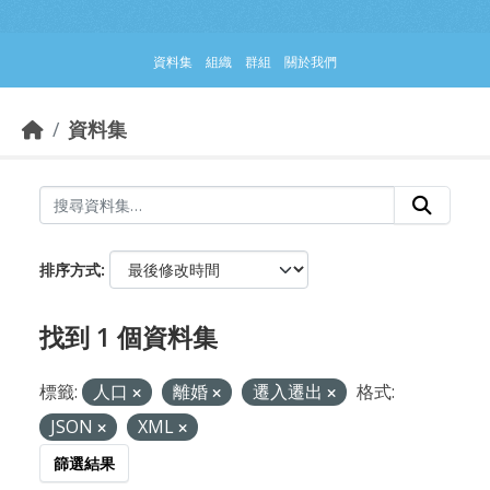
跳到主要內容部分
資料集
組織
群組
關於我們
資料集
排序方式
找到 1 個資料集
標籤:
人口
離婚
遷入遷出
格式:
JSON
XML
篩選結果