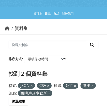
跳到主要內容部分
資料集
組織
群組
關於我們
資料集
排序方式
找到 2 個資料集
格式:
JSON
CSV
標籤:
死亡
遷出
組織:
西嶼戶政事務所
篩選結果