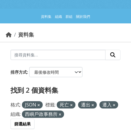
跳到主要內容部分
資料集
組織
群組
關於我們
資料集
排序方式
找到 2 個資料集
格式:
JSON
標籤:
死亡
遷出
遷入
組織:
西嶼戶政事務所
篩選結果