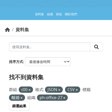
跳到主要內容部分
資料集
組織
群組
關於我們
資料集
排序方式
找不到資料集
群組:
c00
格式:
JSON
CSV
標籤:
離婚
組織:
ph-office-27
篩選結果