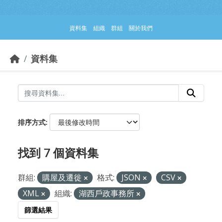
跳到主要內容部分
資料集
組織
群組
關於我們
資料集
排序方式
找到 7 個資料集
群組:
購屋及遷徙
格式:
JSON
CSV
XML
組織:
湖西戶政事務所
篩選結果