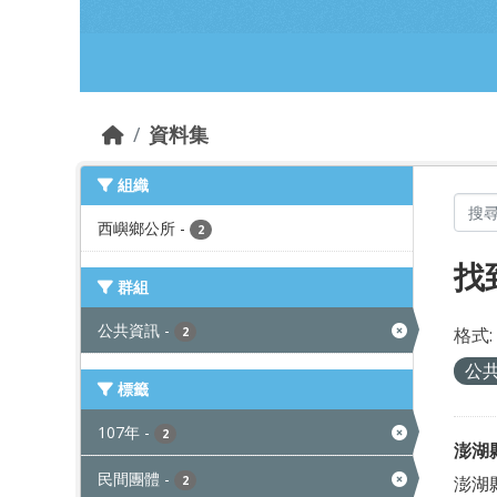
跳到主要內容部分
資料集
組織
西嶼鄉公所
-
2
找
群組
公共資訊
-
格式:
2
公
標籤
107年
-
2
澎湖
民間團體
-
澎湖
2