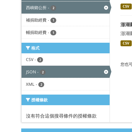
CSV
西嶼鄉公所
-
2
補捐助經費
-
1
澎湖
輔捐助經費
-
澎湖
1
CSV
格式
CSV
-
2
您也
JSON
-
2
XML
-
2
授權條款
沒有符合這個搜尋條件的授權條款