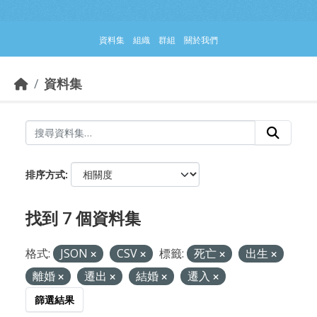
跳到主要內容部分
資料集
組織
群組
關於我們
資料集
排序方式
找到 7 個資料集
格式:
JSON
CSV
標籤:
死亡
出生
離婚
遷出
結婚
遷入
篩選結果