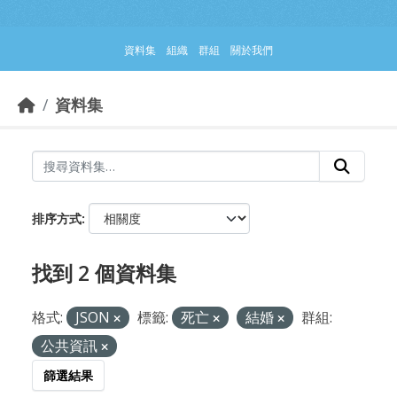
跳到主要內容部分
資料集
組織
群組
關於我們
資料集
排序方式
找到 2 個資料集
格式:
JSON
標籤:
死亡
結婚
群組:
公共資訊
篩選結果