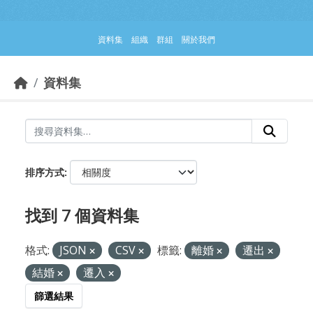
跳到主要內容部分
資料集
組織
群組
關於我們
資料集
排序方式
找到 7 個資料集
格式:
JSON
CSV
標籤:
離婚
遷出
結婚
遷入
篩選結果