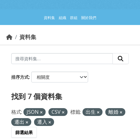
跳到主要內容部分
資料集
組織
群組
關於我們
資料集
排序方式
找到 7 個資料集
格式:
JSON
CSV
標籤:
出生
離婚
遷出
遷入
篩選結果