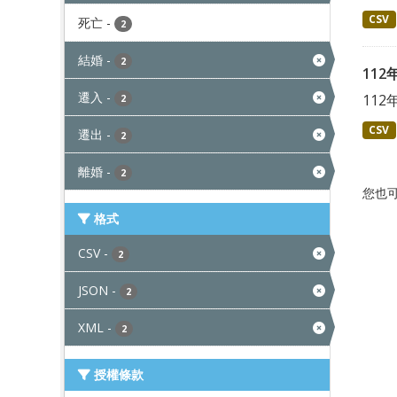
CSV
死亡
-
2
結婚
-
2
11
遷入
-
11
2
CSV
遷出
-
2
離婚
-
2
您也
格式
CSV
-
2
JSON
-
2
XML
-
2
授權條款