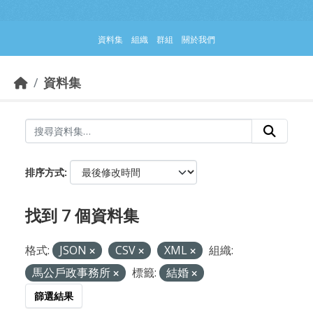
跳到主要內容部分
資料集
組織
群組
關於我們
資料集
排序方式
找到 7 個資料集
格式:
JSON
CSV
XML
組織:
馬公戶政事務所
標籤:
結婚
篩選結果