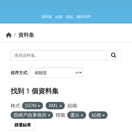
跳到主要內容部分
資料集
組織
群組
關於我們
資料集
排序方式
找到 1 個資料集
格式:
JSON
XML
組織:
西嶼戶政事務所
標籤:
遷出
結婚
篩選結果