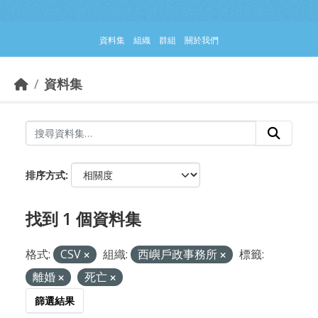
跳到主要內容部分
資料集
組織
群組
關於我們
資料集
排序方式
找到 1 個資料集
格式:
CSV
組織:
西嶼戶政事務所
標籤:
離婚
死亡
篩選結果