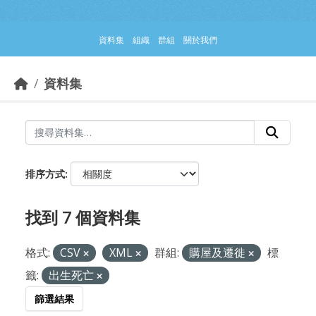
跳到主要內容部分
資料集
組織
群組
關於我們
資料集
排序方式
找到 7 個資料集
格式:
CSV
XML
群組:
購屋及遷徙
標
籤:
出生死亡
篩選結果