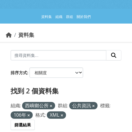
跳到主要內容部分
資料集
組織
群組
關於我們
資料集
排序方式
找到 2 個資料集
組織:
西嶼鄉公所
群組:
公共資訊
標籤:
106年
格式:
XML
篩選結果